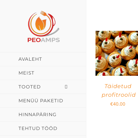
Skip
to
content
AVALEHT
MEIST
Täidetud
TOOTED
profitroolid
MENÜÜ PAKETID
€
40.00
HINNAPÄRING
TEHTUD TÖÖD