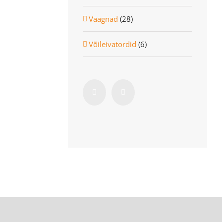
Vaagnad
(28)
Võileivatordid
(6)