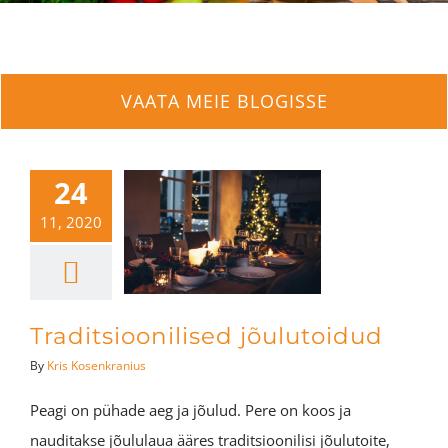
VAATA MEIE BLOGISSE
24
11, 2020
Traditsioonilised jõulutoidud
By
Kris Kosenkranius
Peagi on pühade aeg ja jõulud. Pere on koos ja
nauditakse jõululaua ääres traditsioonilisi jõulutoite,