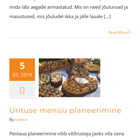
mida läbi aegade armastatud. Mis on need jõuluroad ja
maiustused, mis jõuludel ikka ja jälle lauale [...]
Read More
5
05, 2019
Ürituse menüü planeerimine
By
radmin
Peolaua planeerimine võib võõrustaja jaoks olla üsna