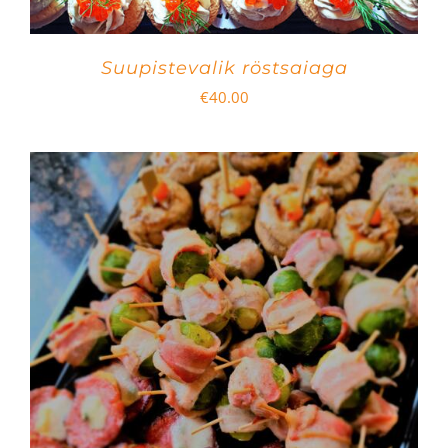
Suupistevalik röstsaiaga
€
40.00