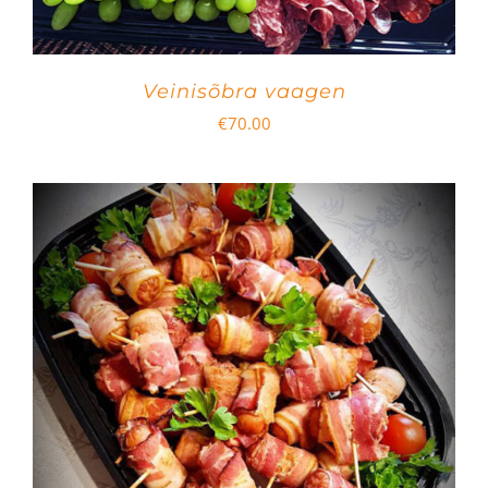
Veinisõbra vaagen
€
70.00