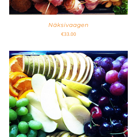
Näksivaagen
€
33.00