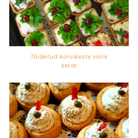
Täidetud korvikeste valik
€
45.00