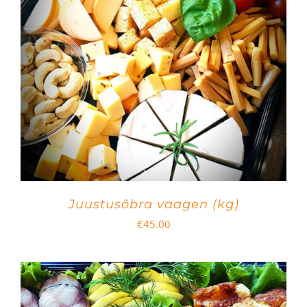
Juustusõbra vaagen (kg)
€
45.00