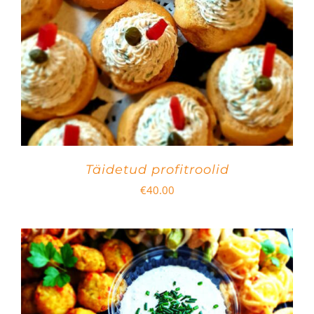
Täidetud profitroolid
€
40.00