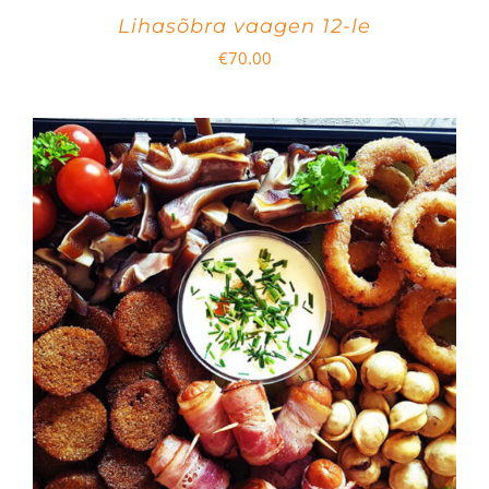
Lihasõbra vaagen 12-le
€
70.00