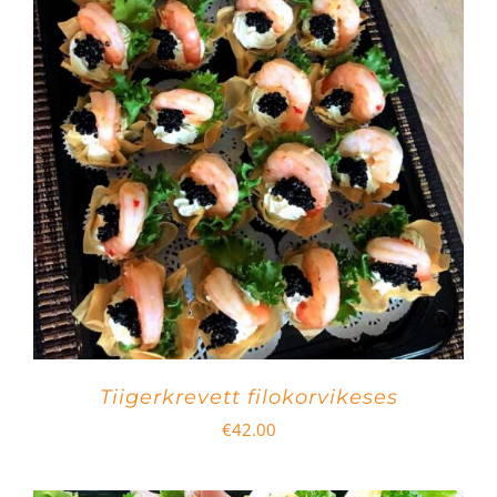
Tiigerkrevett filokorvikeses
€
42.00