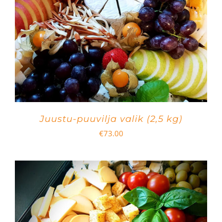
Juustu-puuvilja valik (2,5 kg)
€
73.00