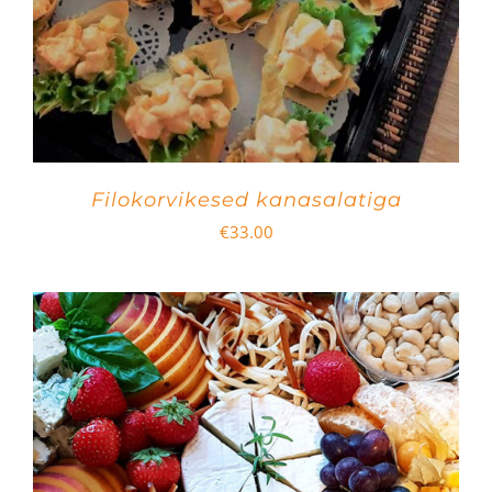
Filokorvikesed kanasalatiga
€
33.00