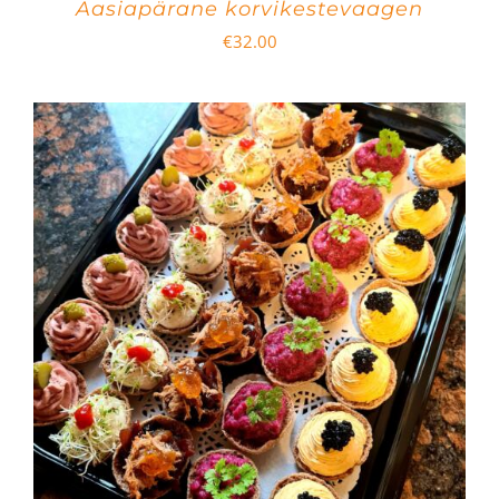
Aasiapärane korvikestevaagen
€
32.00