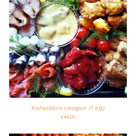
Kalasõbra vaagen (1 kg)
€
44.00