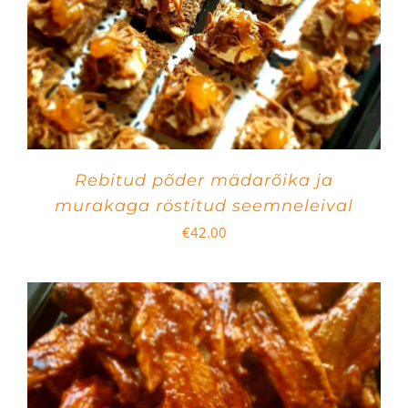
Rebitud põder mädarõika ja
murakaga röstitud seemneleival
€
42.00