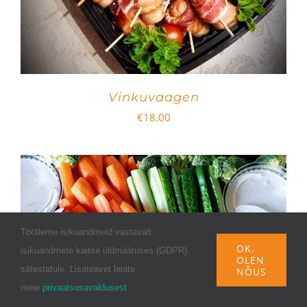
Vinkuvaagen
€
18.00
Töötleme isikuandmeid vastavalt
OK,
isikuandmete kaitse üldmääruses (GDPR)
OLEN
sätestatule. Lisateavet leiate
NÕUS
meie
privaatsusavaldusest
.