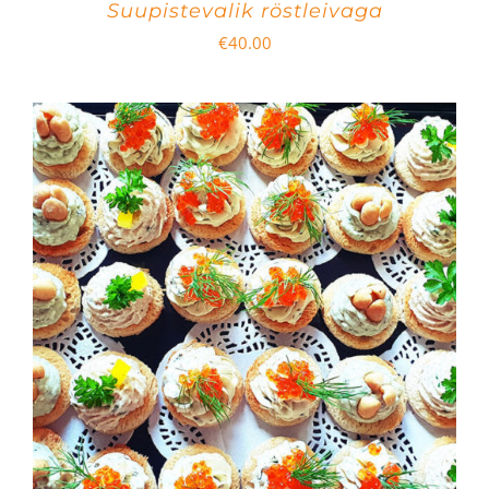
Suupistevalik röstleivaga
€
40.00