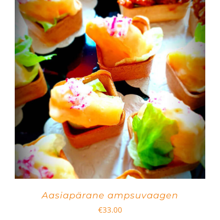
Aasiapärane ampsuvaagen
€
33.00