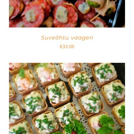
Suveõhtu vaagen
€
33.00