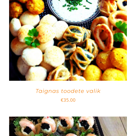
Taignas toodete valik
€
35.00