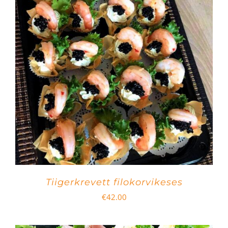
Tiigerkrevett filokorvikeses
€
42.00