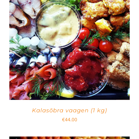
Kalasõbra vaagen (1 kg)
€
44.00