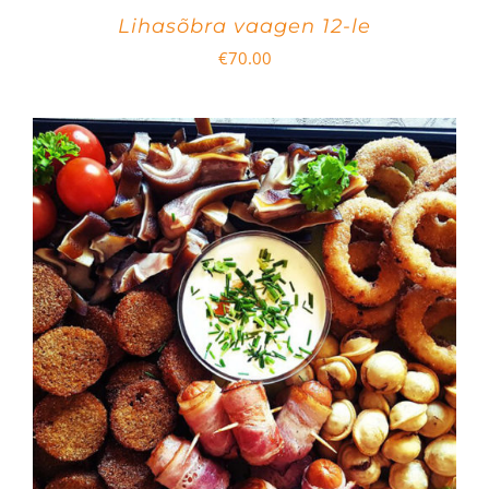
Lihasõbra vaagen 12-le
€
70.00