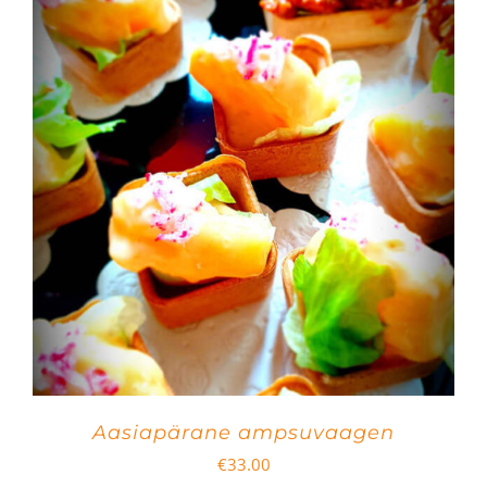
Aasiapärane ampsuvaagen
€
33.00