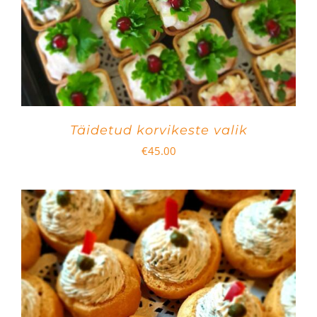
Täidetud korvikeste valik
€
45.00