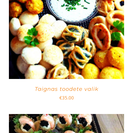
Taignas toodete valik
€
35.00