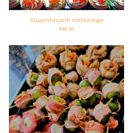
Suupistevalik röstsaiaga
€
40.00