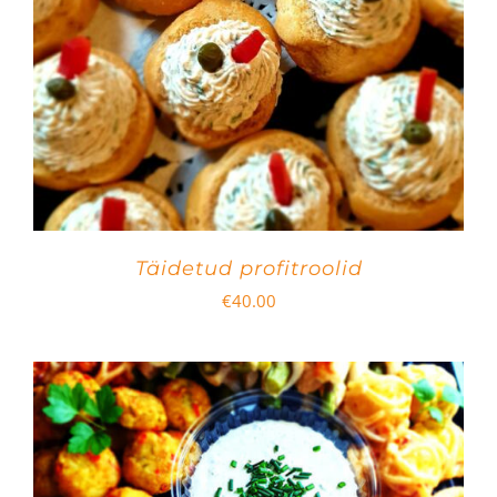
Täidetud profitroolid
€
40.00