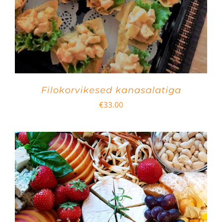
Filokorvikesed kanasalatiga
€
33.00