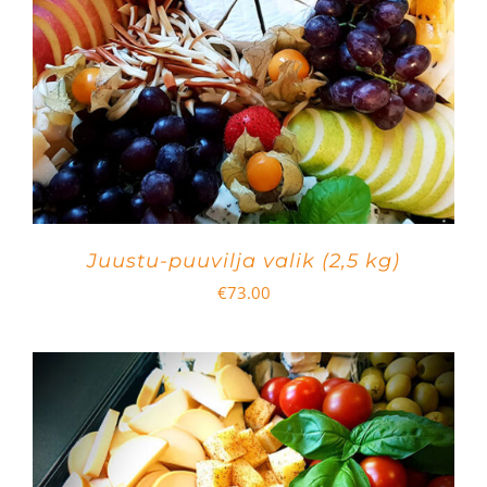
Juustu-puuvilja valik (2,5 kg)
€
73.00