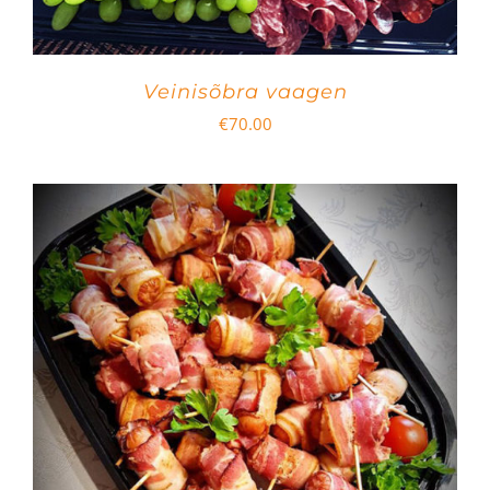
Veinisõbra vaagen
€
70.00