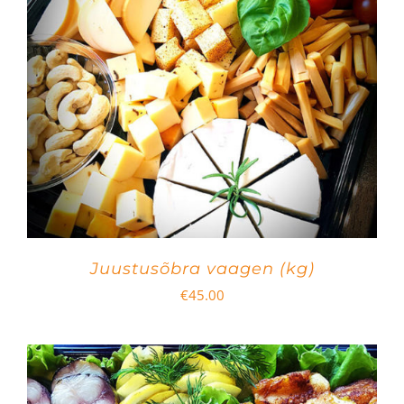
Juustusõbra vaagen (kg)
€
45.00