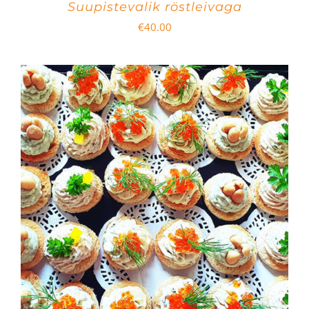
Suupistevalik röstleivaga
€
40.00