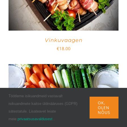
Vinkuvaagen
€
18.00
Töötleme isikuandmeid vastavalt
OK,
isikuandmete kaitse üldmääruses (GDPR)
OLEN
sätestatule. Lisateavet leiate
NÕUS
meie
privaatsusavaldusest
.