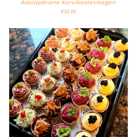
Aasiapärane korvikestevaagen
€
32.00