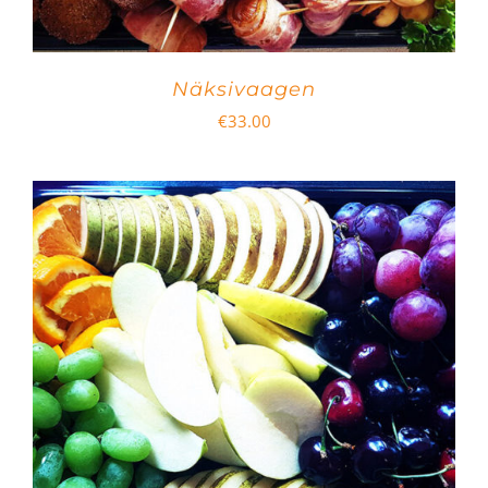
Näksivaagen
€
33.00