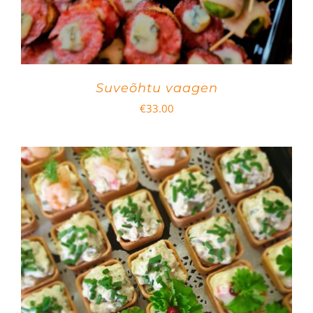
Suveõhtu vaagen
€
33.00