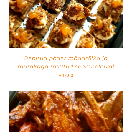
Rebitud põder mädarõika ja
murakaga röstitud seemneleival
€
42.00