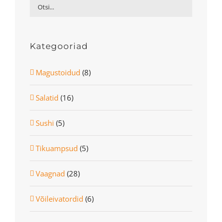
Kategooriad
Magustoidud
(8)
Salatid
(16)
Sushi
(5)
Tikuampsud
(5)
Vaagnad
(28)
Võileivatordid
(6)