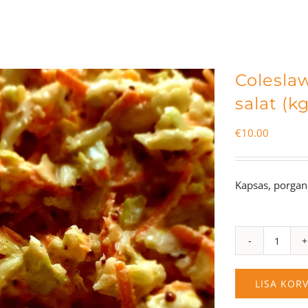
Colesla
salat (kg
€
10.00
Kapsas, porgand
Coleslaw
salat
(kg)
LISA KORV
kogus