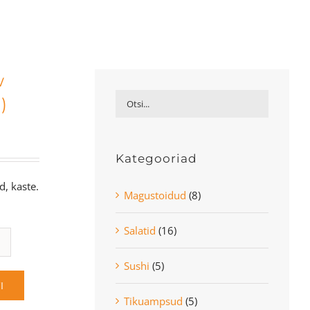
w
)
Kategooriad
, kaste.
Magustoidud
(8)
Salatid
(16)
Sushi
(5)
I
Tikuampsud
(5)