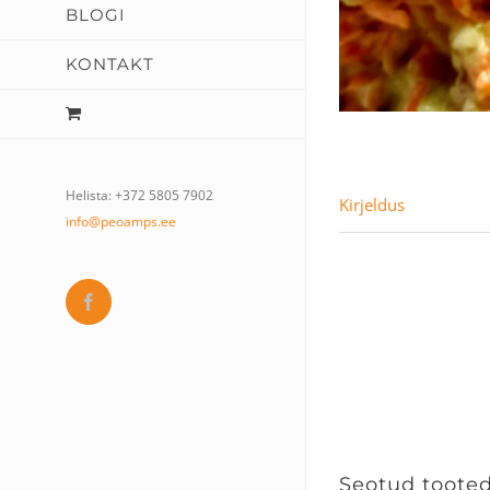
BLOGI
KONTAKT
Helista: +372 5805 7902
Kirjeldus
info@peoamps.ee
Facebook
Seotud toote