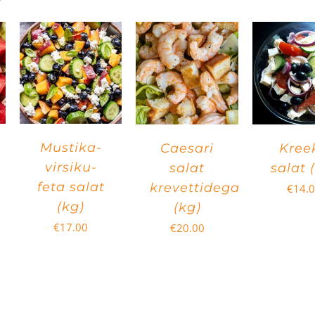
Mustika-
Caesari
Kree
virsiku-
salat
salat 
feta salat
krevettidega
€
14.
(kg)
(kg)
€
17.00
€
20.00