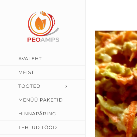
Skip
to
content
AVALEHT
MEIST
TOOTED
MENÜÜ PAKETID
HINNAPÄRING
TEHTUD TÖÖD