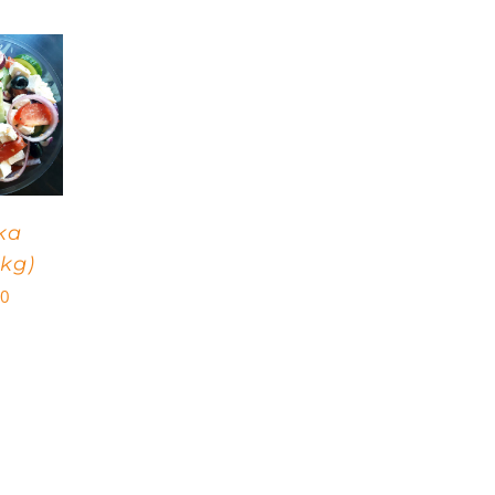
ka
(kg)
00