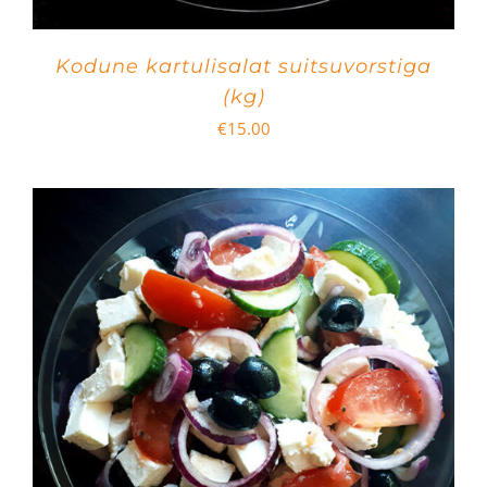
Kodune kartulisalat suitsuvorstiga
(kg)
€
15.00