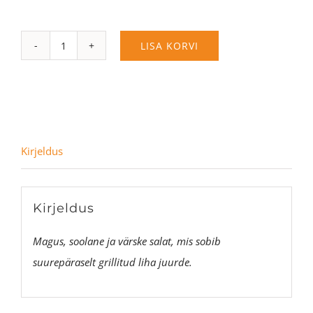
Mustika-
LISA KORVI
virsiku-
feta
salat
(kg)
kogus
Kirjeldus
Kirjeldus
Magus, soolane ja värske salat, mis sobib
suurepäraselt grillitud liha juurde.