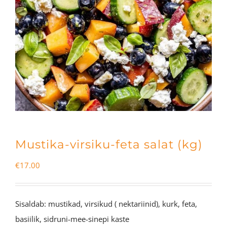
Mustika-virsiku-feta salat (kg)
€
17.00
Sisaldab: mustikad, virsikud ( nektariinid), kurk, feta,
basiilik, sidruni-mee-sinepi kaste