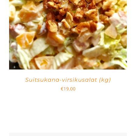
Suitsukana-virsikusalat (kg)
€
19.00