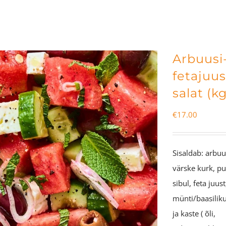
Arbuusi
fetajuu
salat (kg
€
17.00
Sisaldab: arbuu
värske kurk, p
sibul, feta juust
münti/baasilikut
ja kaste ( õli,