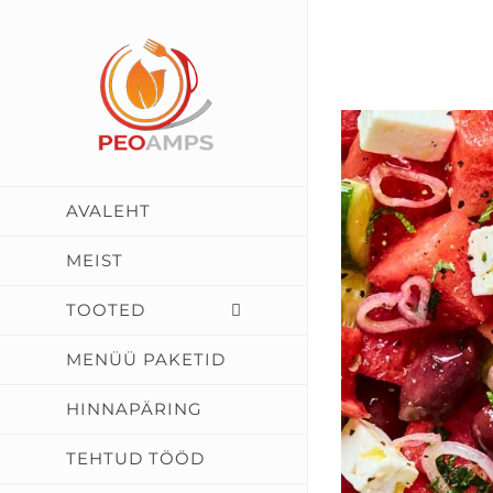
Skip
to
content
AVALEHT
MEIST
TOOTED
MENÜÜ PAKETID
HINNAPÄRING
TEHTUD TÖÖD