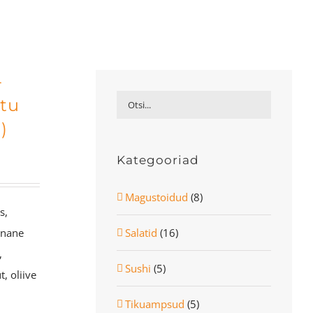
-
stu
)
Kategooriad
Magustoidud
(8)
s,
Salatid
(16)
unane
,
Sushi
(5)
, oliive
Tikuampsud
(5)