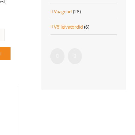
esi,
Vaagnad
(28)
Võileivatordid
(6)
u
I