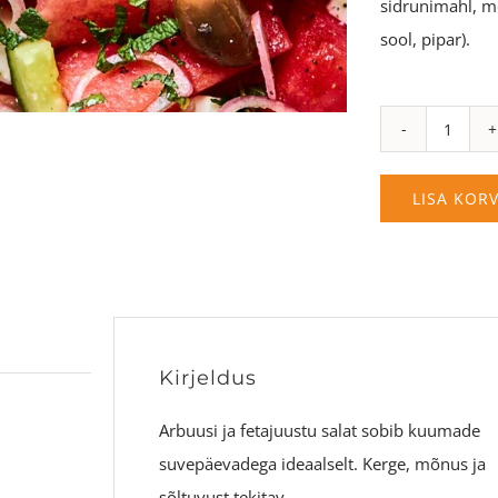
sidrunimahl, m
sool, pipar).
Arbuusi-
fetajuust
salat
LISA KORV
(kg)
kogus
Kirjeldus
Arbuusi ja fetajuustu salat sobib kuumade
suvepäevadega ideaalselt. Kerge, mõnus ja
sõltuvust tekitav.