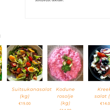
d
Suitsukanasalat
Kodune
Kree
(kg)
rosolje
salat 
(kg)
€
19.00
€
14.