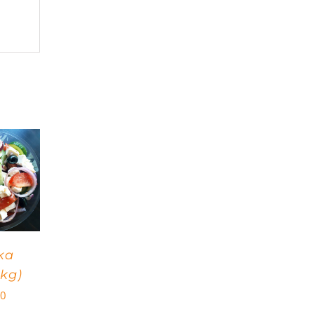
ka
(kg)
00